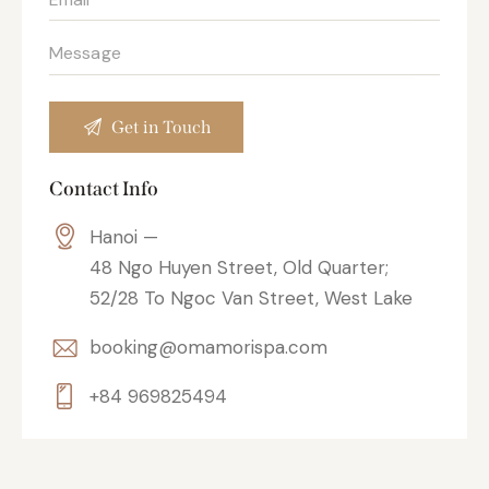
Contact Info
Hanoi —
48 Ngo Huyen Street, Old Quarter;
52/28 To Ngoc Van Street, West Lake
booking@omamorispa.com
+84 969825494