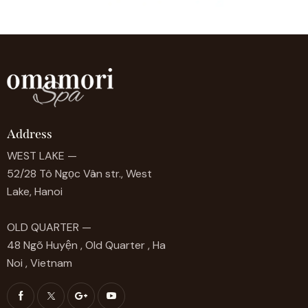
Address
WEST LAKE —
52/28 Tô Ngọc Vân str., West
Lake, Hanoi
OLD QUARTER —
48 Ngõ Huyện , Old Quarter , Ha
Noi , Vietnam