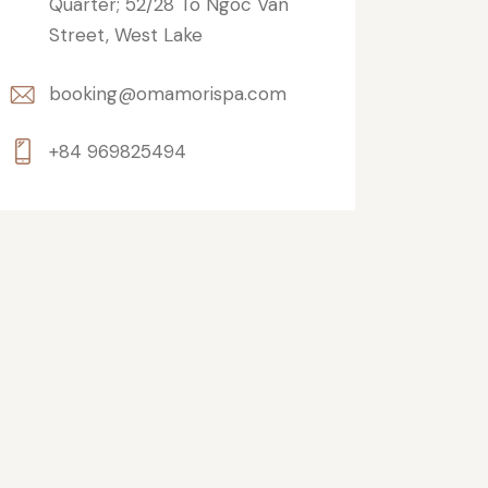
Quarter; 52/28 To Ngoc Van
Street, West Lake
booking@omamorispa.com
+84 969825494