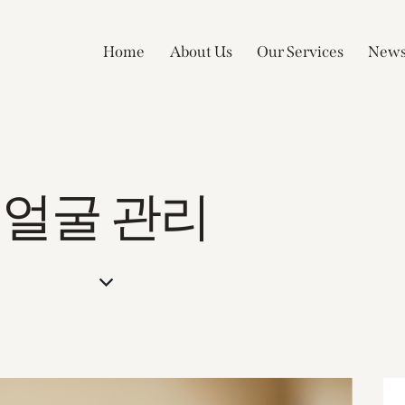
Home
About Us
Our Services
New
얼굴 관리