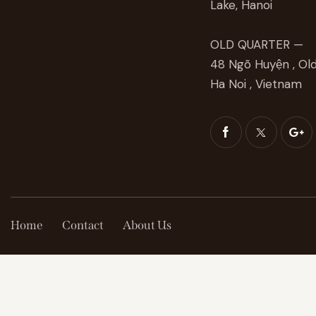
Lake, Hanoi
OLD QUARTER —
48 Ngõ Huyện , Old
Ha Noi , Vietnam
Home
Contact
About Us