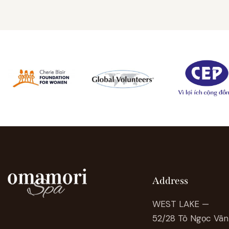
Address
WEST LAKE —
52/28 Tô Ngọc Vân 