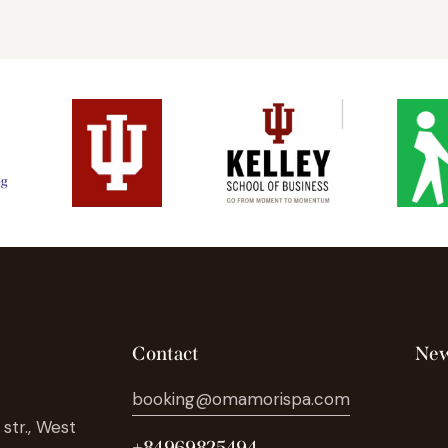
Contact
New
booking@omamorispa.com
str., West
+84969825494