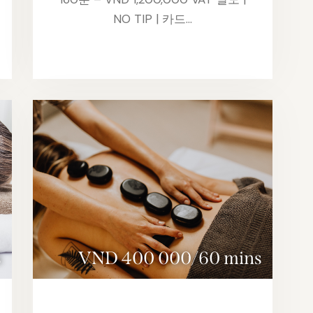
NO TIP | 카드…
s
VND 400 000/60 mins