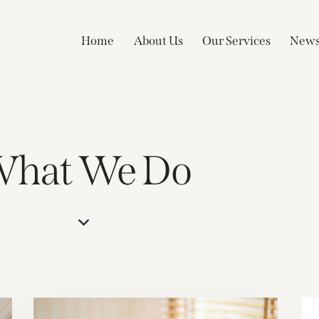
Home
About Us
Our Services
New
hat We Do