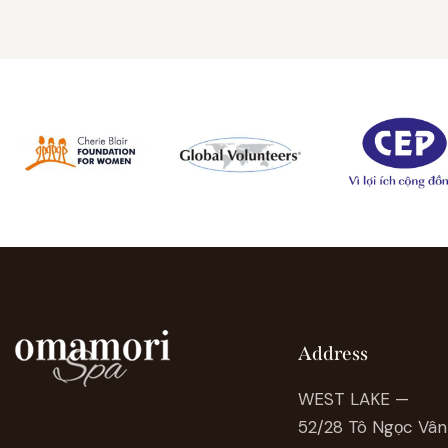
Address
WEST LAKE —
52/28 Tô Ngọc Vân 