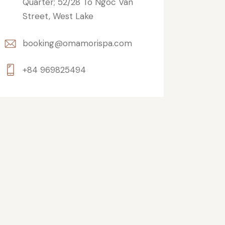
Quarter; 52/28 To Ngoc Van
Street, West Lake
booking@omamorispa.com
+84 969825494