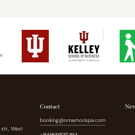
Contact
New
booking@omamorispa.com
str., West
+84969825494